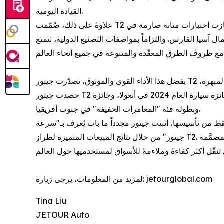
القيادة اليومية.
علاوةً على ذلك، صُمّمت T2 بما يتوافق مع المعايير العالمية للسيارات في خمس مناطق، واجتازت اختبارات متانة صارمة في
آسيا القارس. والتزاماً بمواصفات التصنيع الدولية، تتمتع
بفضل هذا الأداء القوي والموثوق، تصدّرت جيتور T2 مبيعات فئة السيارات الصندوقية في 9 أسواق، من بينها الإمارات العربية المتحدة وقطر ومصر. وإلى جانب مبيعاتها العالمية المبهرة،
حصدت جيتور T2 العديد من الجوائز الدولية المرموقة، شملت جائزة سيارة العام 2024 في أنغولا، وجائزة Recomendados Autocosmos في تشيلي، ومؤخراً لقب سيارة العام 2026
وبطولة فئة "المغامرات الخفيفة" في جنوب أفريقيا.
ا التراكمية 2.2 مليون سيارة في غضون سبع سنوات فقط من تأسيسها، أثبتت جيتور مجدداً ما بات يُعرف بـ"سرعة
جيتور" من خلال نتائج المبيعات المتميزة لطراز T2. وتتطلع جيتور قُدماً إلى مواصلة صقل تشكيلة منتجاتها العالمية. ومدفوعةً بالابتكار التكنولوجي المتواصل والاستراتيجيات المحلية المصمَّمة
لمزيد من المعلومات، يرجى زيارة: jetourglobal.com
Tina Liu
JETOUR Auto