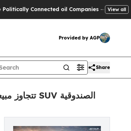
cally Connected oil Companies — not Taxpayers —
View all
Provided by AGP
Share