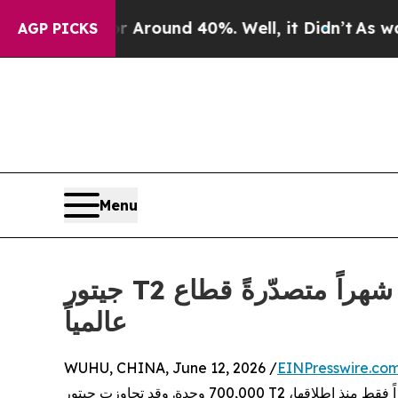
 Floor Around 40%. Well, it Didn’t
As war With 
AGP PICKS
Menu
جيتور T2 تتجاوز مبيعاتها 500,000 سيارة عالمياً في 33 شهراً متصدّرةً قطاع SUV الصندوقية
عالمياً
WUHU, CHINA, June 12, 2026 /
EINPresswire.co
700,000 وحدة. وقد تجاوزت جيتور T2 وحدها 500,000 وحدة في إجمالي المبيعات العالمية خلال 33 شهراً فقط منذ إطلاقها،