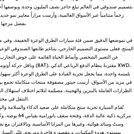
بفضل مزجها السلس بين سهولة الاستخدام الحضري وأداء الطرق الوعرة.
المنتج. فعلى مستوى التصميم الخارجي، يتناغم طابعها الصندوقي الوعر 
عن التعبير الشخصي وأنماط الحياة القائمة على خوض التجارب. أم
الطرازات العاملة بالبنزين والهجينة، مصمَّمة لتلائم اختلاف استهل
التنقل في مختلف السيناريوهات لقاعدة عملاء جيتور المتنوعة حول العالم.
تُقدّم السيارة تجربة منتج متكاملة على صعيد الذكاء والسلامة 