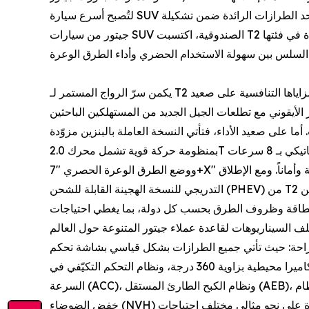
لتُصبح أسرع سيارة SUV بتصميم صندوقي في العالم تبلغ حاجز نصف المليون وحدة. وبوصفها أحد الطرازات الرائدة ضمن تشكيلة
جيتور من سيارات SUV الصندوقية، اكتسبت T2 زخماً متنامياً عبر الأسواق العالمية، وأرست مراراً معايير نمو جديدة في فئتها
يكمن سرّ الرواج المستمر لـ T2 في تموضعها الدقيق ضمن فئة سيارات الطرق الوعرة الخفيفة، وفي مزاياها التنافسية على صعيد
الأيقوني مع تطلعات الجيل الجديد من المستهلكين الباحثين
ا على صعيد الأداء، فتأتي النسخة العاملة بالبنزين مزوّدة
بمنظومة حركة قوية تشمل محرك 2.0T وناقل حركة أوتوماتيكي بـ 8 سرعات (8AT)، مقترنةً بنظام الدفع الرباعي الذكي XWD،
ووضع الطرق الوعرة الحصري "7+X" بلمسة واحدة، مما يجعل تجربة القيادة على الطرق الوعرة أكثر سهولة وأماناً. ومع الإطلاق
التدريجي للنسخة الهجينة القابلة للشحن (PHEV) من T2 في مزيد من الأسواق، أرست جيتور مصفوفة منتجات متكاملة تجمع بين
اك الطاقة وظروف الطرق بحسب كل دولة، بما يغطي احتياجات
والراحة: حيث تأتي جميع الطرازات بشكل قياسي بشاشة تحكم
مركزية ذكية عالية الدقة، وفتحة سقف بانورامية بقياس 64 بوصة، وكاميرا محيطية بزاوية 360 درجة، ونظام التحكم التكيّفي في
السرعة (ACC)، ونظام الكبح الطارئ المستقل (AEB)، وستّ وسائد هوائية، وغيرها من المزايا الأساسية. وبالاقتران مع نظام
خفض الضوضاء (NVH) بمستوى هدوء المكتبات، و مقصورة فاخرة ومريحة، تلبّي السيارة على نحو مثالي مختلف احتياجات