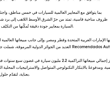
ظروف مناخية قاسية، تمتد من حرّ الشرق الأوسط اللاهب إلى برد شمال 
السيارة بمعايير جودة دقيقة تُمكّنها من التكيّف مع ظروف الطرق المعقّدة والمتنوعة في جميع أنحاء العالم.
وبوصفها العلامة التجارية الوحيدة للسيارات التي تتجاوز إجمالي مبيعاته
بعناية، لتقدّم حلول تنقّل أكثر كفاءةً وملاءمةً للأسواق لمستخدميها حول العالم.