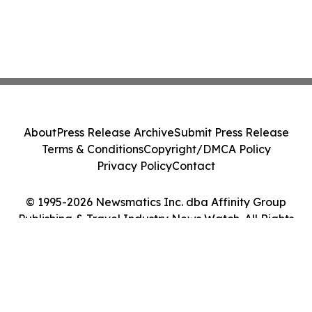
About
Press Release Archive
Submit Press Release
Terms & Conditions
Copyright/DMCA Policy
Privacy Policy
Contact
© 1995-2026 Newsmatics Inc. dba Affinity Group
Publishing & Travel Industry News Watch. All Rights
Reserved.
Cookie Settings / Your Privacy Choices