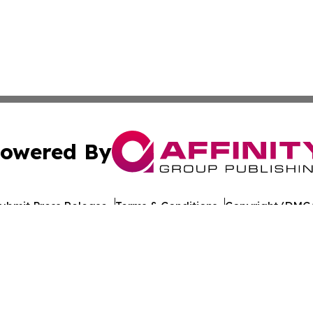
owered By
ubmit Press Release
Terms & Conditions
Copyright/DMCA
c. dba Affinity Group Publishing & Travel Industry News W
Cookie Settings / Your Privacy Choices