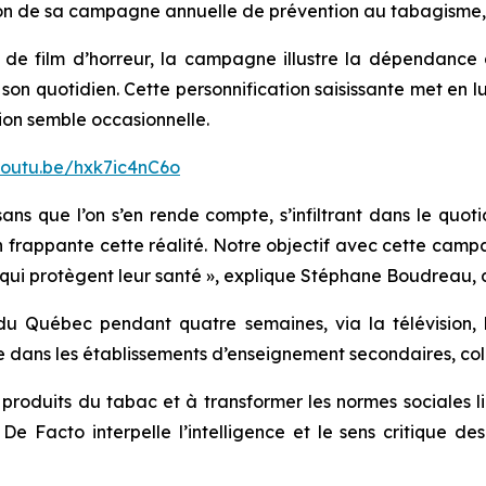
tion de sa campagne annuelle de prévention au tabagisme,
e film d’horreur, la campagne illustre la dépendance à
son quotidien. Cette personnification saisissante met en lu
on semble occasionnelle.
youtu.be/hxk7ic4nC6o
sans que l’on s’en rende compte, s’infiltrant dans le quo
on frappante cette réalité. Notre objectif avec cette camp
qui protègent leur santé »
, explique Stéphane Boudreau, 
 Québec pendant quatre semaines, via la télévision, le
 dans les établissements d’enseignement secondaires, coll
produits du tabac et à transformer les normes sociales l
e Facto interpelle l’intelligence et le sens critique de