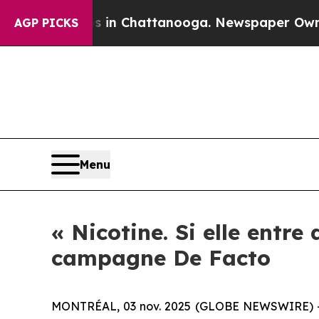
se
Chaos in Chattanooga. Newspaper Owner Calls 
AGP PICKS
Menu
« Nicotine. Si elle entre 
campagne De Facto
MONTRÉAL, 03 nov. 2025 (GLOBE NEWSWIRE) -- L