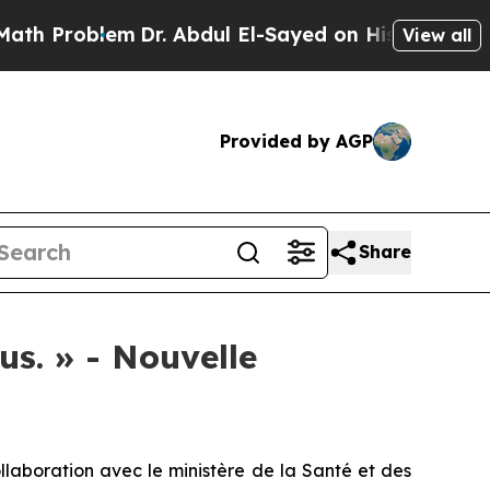
roblem
Dr. Abdul El-Sayed on Historic Michigan Wi
View all
Provided by AGP
Share
lus. » - Nouvelle
boration avec le ministère de la Santé et des